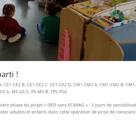
arti !
A
,
CE1-CE2 B
,
CE1-CE2 C
,
CE1-CE2 D
,
CM1-CM2 A
,
CM1-CM2 B
,
CM1
GS A
,
MS-GS C
,
PS-MS B
,
TPS-PSA
mière phase du projet « DEFI sans ECRANS » : 2 jours de sensibilisa
jeter adultes et enfants dans cette opération de prise de conscienc