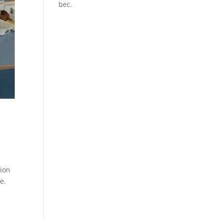
bec.
-
tion
e.