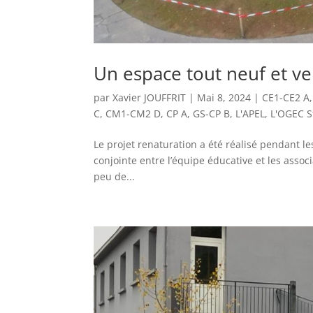
Un espace tout neuf et ver
par
Xavier JOUFFRIT
|
Mai 8, 2024
|
CE1-CE2 A
C
,
CM1-CM2 D
,
CP A
,
GS-CP B
,
L'APEL
,
L'OGEC S
Le projet renaturation a été réalisé pendant le
conjointe entre l’équipe éducative et les asso
peu de...