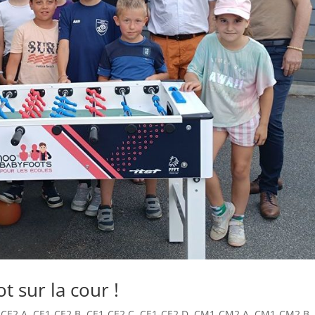
t sur la cour !
-CE2 A
,
CE1-CE2 B
,
CE1-CE2 C
,
CE1-CE2 D
,
CM1-CM2 A
,
CM1-CM2 B
,