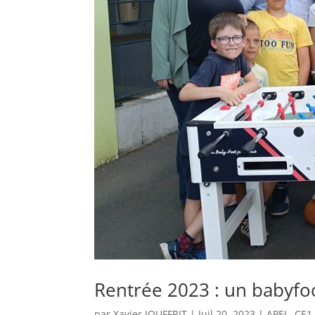
Rentrée 2023 : un babyfoo
par
Xavier JOUFFRIT
|
Juil 20, 2023
|
APEL
,
CE1