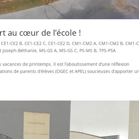
t au cœur de l’école !
,
CE1-CE2 B
,
CE1-CE2 C
,
CE1-CE2 D
,
CM1-CM2 A
,
CM1-CM2 B
,
CM1-
t Joseph-Béthanie
,
MS-GS A
,
MS-GS C
,
PS-MS B
,
TPS-PSA
s vacances de printemps. Il est l’aboutissement d’une réflexion
ciations de parents d’élèves (OGEC et APEL) soucieuses d’apporter u