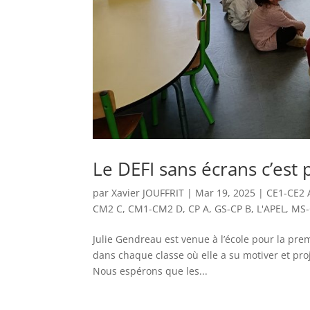
Le DEFI sans écrans c’est p
par
Xavier JOUFFRIT
|
Mar 19, 2025
|
CE1-CE2 
CM2 C
,
CM1-CM2 D
,
CP A
,
GS-CP B
,
L'APEL
,
MS-
Julie Gendreau est venue à l’école pour la pre
dans chaque classe où elle a su motiver et pro
Nous espérons que les...