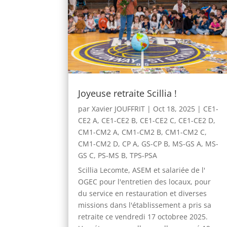
Joyeuse retraite Scillia !
par
Xavier JOUFFRIT
|
Oct 18, 2025
|
CE1-
CE2 A
,
CE1-CE2 B
,
CE1-CE2 C
,
CE1-CE2 D
,
CM1-CM2 A
,
CM1-CM2 B
,
CM1-CM2 C
,
CM1-CM2 D
,
CP A
,
GS-CP B
,
MS-GS A
,
MS-
GS C
,
PS-MS B
,
TPS-PSA
Scillia Lecomte, ASEM et salariée de l'
OGEC pour l'entretien des locaux, pour
du service en restauration et diverses
missions dans l'établissement a pris sa
retraite ce vendredi 17 octobree 2025.