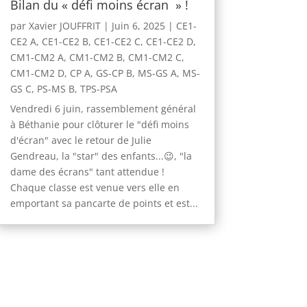
Bilan du « défi moins écran » !
par
Xavier JOUFFRIT
|
Juin 6, 2025
|
CE1-
CE2 A
,
CE1-CE2 B
,
CE1-CE2 C
,
CE1-CE2 D
,
CM1-CM2 A
,
CM1-CM2 B
,
CM1-CM2 C
,
CM1-CM2 D
,
CP A
,
GS-CP B
,
MS-GS A
,
MS-
GS C
,
PS-MS B
,
TPS-PSA
Vendredi 6 juin, rassemblement général
à Béthanie pour clôturer le "défi moins
d'écran" avec le retour de Julie
Gendreau, la "star" des enfants...😉, "la
dame des écrans" tant attendue !
Chaque classe est venue vers elle en
emportant sa pancarte de points et est...