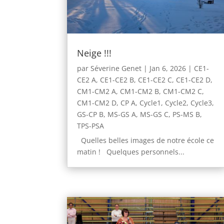
Neige !!!
par
Séverine Genet
|
Jan 6, 2026
|
CE1-
CE2 A
,
CE1-CE2 B
,
CE1-CE2 C
,
CE1-CE2 D
,
CM1-CM2 A
,
CM1-CM2 B
,
CM1-CM2 C
,
CM1-CM2 D
,
CP A
,
Cycle1
,
Cycle2
,
Cycle3
,
GS-CP B
,
MS-GS A
,
MS-GS C
,
PS-MS B
,
TPS-PSA
Quelles belles images de notre école ce
matin ! Quelques personnels...