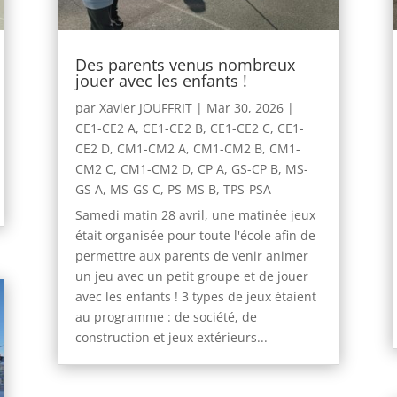
Des parents venus nombreux
jouer avec les enfants !
par
Xavier JOUFFRIT
|
Mar 30, 2026
|
CE1-CE2 A
,
CE1-CE2 B
,
CE1-CE2 C
,
CE1-
CE2 D
,
CM1-CM2 A
,
CM1-CM2 B
,
CM1-
CM2 C
,
CM1-CM2 D
,
CP A
,
GS-CP B
,
MS-
GS A
,
MS-GS C
,
PS-MS B
,
TPS-PSA
Samedi matin 28 avril, une matinée jeux
était organisée pour toute l'école afin de
permettre aux parents de venir animer
un jeu avec un petit groupe et de jouer
avec les enfants ! 3 types de jeux étaient
au programme : de société, de
construction et jeux extérieurs...