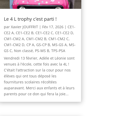
Le 4 L trophy c’est parti !
par
Xavier JOUFFRIT
|
Fév 17, 2026
|
CE1-
CE2 A
,
CE1-CE2 B
,
CE1-CE2 C
,
CE1-CE2 D
,
CM1-CM2 A
,
CM1-CM2 B
,
CM1-CM2 C
,
CM1-CM2 D
,
CP A
,
GS-CP B
,
MS-GS A
,
MS-
GS C
,
Non classé
,
PS-MS B
,
TPS-PSA
Vendredi 13 février, Adèle et Léonie sont
venues à l'école, cette fois avec la 4L !
C'était l'attraction sur la cour pour nos
élèves qui ont tous déposé les
fournitures scolaires récoltées
auparavant. Merci aux enfants et à leurs
parents pour ce don qui fera la joie...