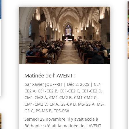
Matinée de l’ AVENT !
par
Xavier JOUFFRIT
|
Déc 2, 2025
|
CE1-
CE2 A
,
CE1-CE2 B
,
CE1-CE2 C
,
CE1-CE2 D
,
CM1-CM2 A
,
CM1-CM2 B
,
CM1-CM2 C
,
CM1-CM2 D
,
CP A
,
GS-CP B
,
MS-GS A
,
MS-
GS C
,
PS-MS B
,
TPS-PSA
Samedi 29 novembre, il y avait école à
Béthanie : c'était la matinée de l' AVENT