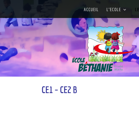
ACCUEIL
L’ECOLE
L
CE1 – CE2 B