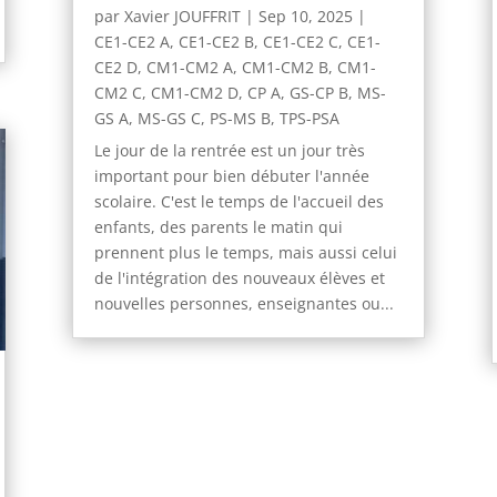
par
Xavier JOUFFRIT
|
Sep 10, 2025
|
CE1-CE2 A
,
CE1-CE2 B
,
CE1-CE2 C
,
CE1-
CE2 D
,
CM1-CM2 A
,
CM1-CM2 B
,
CM1-
CM2 C
,
CM1-CM2 D
,
CP A
,
GS-CP B
,
MS-
GS A
,
MS-GS C
,
PS-MS B
,
TPS-PSA
Le jour de la rentrée est un jour très
important pour bien débuter l'année
scolaire. C'est le temps de l'accueil des
enfants, des parents le matin qui
prennent plus le temps, mais aussi celui
de l'intégration des nouveaux élèves et
nouvelles personnes, enseignantes ou...