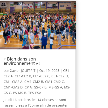
« Bien dans son
environnement » !
par
Xavier JOUFFRIT
|
Oct 19, 2025
|
CE1-
CE2 A
,
CE1-CE2 B
,
CE1-CE2 C
,
CE1-CE2 D
,
CM1-CM2 A
,
CM1-CM2 B
,
CM1-CM2 C
,
CM1-CM2 D
,
CP A
,
GS-CP B
,
MS-GS A
,
MS-
GS C
,
PS-MS B
,
TPS-PSA
Jeudi 16 octobre, les 14 classes se sont
rassemblées à l'Epine afin de présenter