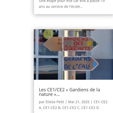
Une étape pour elle car elle a passé 19
ans au service de l'école...
Les CE1/CE2 « Gardiens de la
nature »…
par
Eloïse Petit
|
Mai 21, 2025
|
CE1-CE2
A
,
CE1-CE2 B
,
CE1-CE2 C
,
CE1-CE2 D