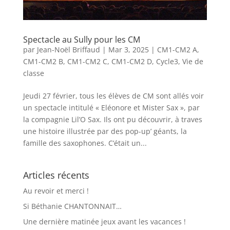
Spectacle au Sully pour les CM
par
Jean-Noël Briffaud
|
Mar 3, 2025
|
CM1-CM2 A
,
CM1-CM2 B
,
CM1-CM2 C
,
CM1-CM2 D
,
Cycle3
,
Vie de
classe
Jeudi 27 février, tous les élèves de CM sont allés voir
un spectacle intitulé « Eléonore et Mister Sax », par
la compagnie Lil’O Sax. Ils ont pu découvrir, à traves
une histoire illustrée par des pop-up’ géants, la
famille des saxophones. C’était un...
Articles récents
Au revoir et merci !
Si Béthanie CHANTONNAIT…
Une dernière matinée jeux avant les vacances !