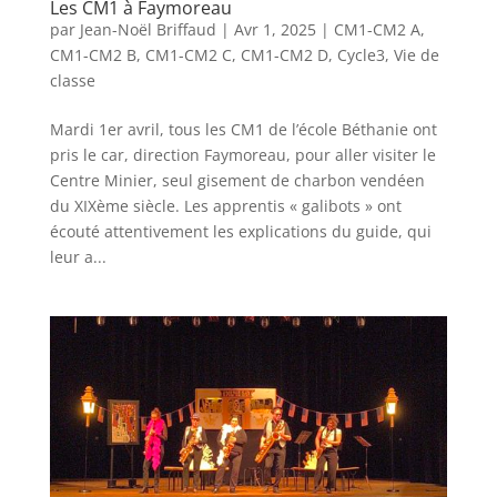
Les CM1 à Faymoreau
par
Jean-Noël Briffaud
|
Avr 1, 2025
|
CM1-CM2 A
,
CM1-CM2 B
,
CM1-CM2 C
,
CM1-CM2 D
,
Cycle3
,
Vie de
classe
Mardi 1er avril, tous les CM1 de l’école Béthanie ont
pris le car, direction Faymoreau, pour aller visiter le
Centre Minier, seul gisement de charbon vendéen
du XIXème siècle. Les apprentis « galibots » ont
écouté attentivement les explications du guide, qui
leur a...