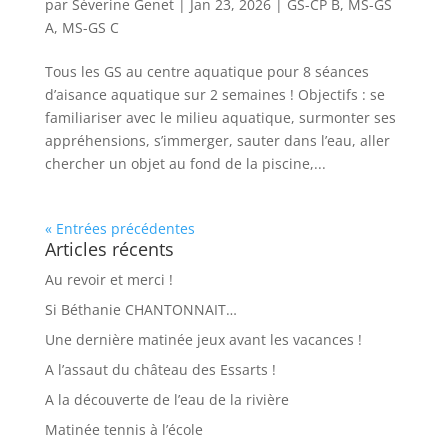
par
Séverine Genet
|
Jan 23, 2026
|
GS-CP B
,
MS-GS
A
,
MS-GS C
Tous les GS au centre aquatique pour 8 séances
d’aisance aquatique sur 2 semaines ! Objectifs : se
familiariser avec le milieu aquatique, surmonter ses
appréhensions, s’immerger, sauter dans l’eau, aller
chercher un objet au fond de la piscine,...
« Entrées précédentes
Articles récents
Au revoir et merci !
Si Béthanie CHANTONNAIT…
Une dernière matinée jeux avant les vacances !
A l’assaut du château des Essarts !
A la découverte de l’eau de la rivière
Matinée tennis à l’école