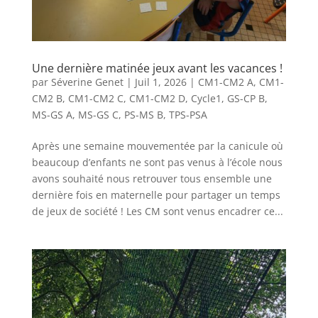
Une dernière matinée jeux avant les vacances !
par
Séverine Genet
|
Juil 1, 2026
|
CM1-CM2 A
,
CM1-
CM2 B
,
CM1-CM2 C
,
CM1-CM2 D
,
Cycle1
,
GS-CP B
,
MS-GS A
,
MS-GS C
,
PS-MS B
,
TPS-PSA
Après une semaine mouvementée par la canicule où
beaucoup d’enfants ne sont pas venus à l’école nous
avons souhaité nous retrouver tous ensemble une
dernière fois en maternelle pour partager un temps
de jeux de société ! Les CM sont venus encadrer ce...