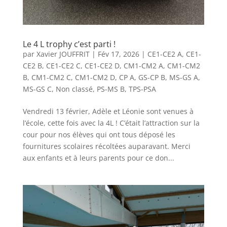
Le 4 L trophy c’est parti !
par
Xavier JOUFFRIT
|
Fév 17, 2026
|
CE1-CE2 A
,
CE1-
CE2 B
,
CE1-CE2 C
,
CE1-CE2 D
,
CM1-CM2 A
,
CM1-CM2
B
,
CM1-CM2 C
,
CM1-CM2 D
,
CP A
,
GS-CP B
,
MS-GS A
,
MS-GS C
,
Non classé
,
PS-MS B
,
TPS-PSA
Vendredi 13 février, Adèle et Léonie sont venues à
l’école, cette fois avec la 4L ! C’était l’attraction sur la
cour pour nos élèves qui ont tous déposé les
fournitures scolaires récoltées auparavant. Merci
aux enfants et à leurs parents pour ce don...