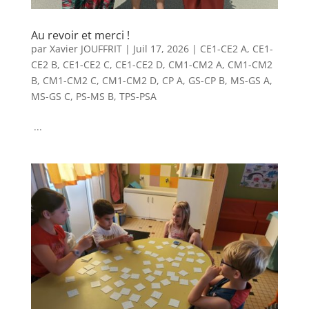
Au revoir et merci !
par
Xavier JOUFFRIT
|
Juil 17, 2026
|
CE1-CE2 A
,
CE1-
CE2 B
,
CE1-CE2 C
,
CE1-CE2 D
,
CM1-CM2 A
,
CM1-CM2
B
,
CM1-CM2 C
,
CM1-CM2 D
,
CP A
,
GS-CP B
,
MS-GS A
,
MS-GS C
,
PS-MS B
,
TPS-PSA
...