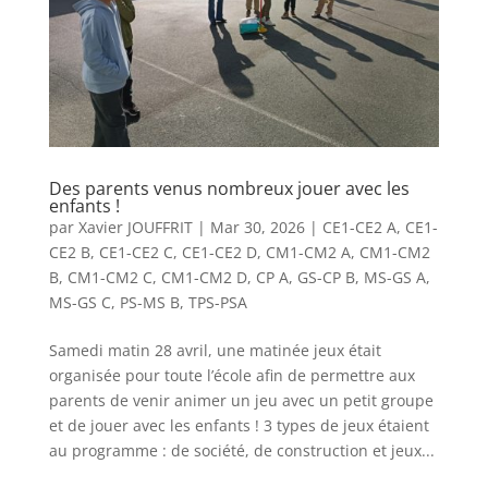
Des parents venus nombreux jouer avec les
enfants !
par
Xavier JOUFFRIT
|
Mar 30, 2026
|
CE1-CE2 A
,
CE1-
CE2 B
,
CE1-CE2 C
,
CE1-CE2 D
,
CM1-CM2 A
,
CM1-CM2
B
,
CM1-CM2 C
,
CM1-CM2 D
,
CP A
,
GS-CP B
,
MS-GS A
,
MS-GS C
,
PS-MS B
,
TPS-PSA
Samedi matin 28 avril, une matinée jeux était
organisée pour toute l’école afin de permettre aux
parents de venir animer un jeu avec un petit groupe
et de jouer avec les enfants ! 3 types de jeux étaient
au programme : de société, de construction et jeux...