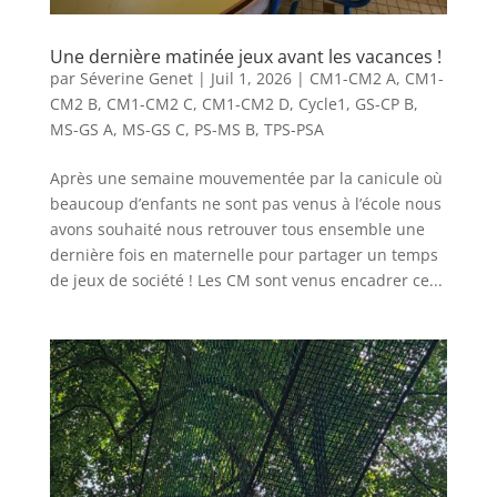
Une dernière matinée jeux avant les vacances !
par
Séverine Genet
|
Juil 1, 2026
|
CM1-CM2 A
,
CM1-
CM2 B
,
CM1-CM2 C
,
CM1-CM2 D
,
Cycle1
,
GS-CP B
,
MS-GS A
,
MS-GS C
,
PS-MS B
,
TPS-PSA
Après une semaine mouvementée par la canicule où
beaucoup d’enfants ne sont pas venus à l’école nous
avons souhaité nous retrouver tous ensemble une
dernière fois en maternelle pour partager un temps
de jeux de société ! Les CM sont venus encadrer ce...