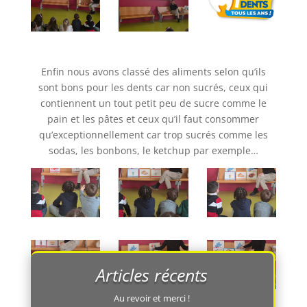
Enfin nous avons classé des aliments selon qu’ils
sont bons pour les dents car non sucrés, ceux qui
contiennent un tout petit peu de sucre comme le
pain et les pâtes et ceux qu’il faut consommer
qu’exceptionnellement car trop sucrés comme les
sodas, les bonbons, le ketchup par exemple…
Articles récents
Au revoir et merci !