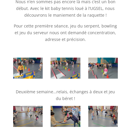
Nous n’en sommes pas encore là mais c’est un bon
début. Avec le kit baby tennis loué à l’UGSEL, nous
découvrons le maniement de la raquette !
Pour cette première séance, jeu du serpent, bowling
et jeu du serveur nous ont demandé concentration,
adresse et précision.
Deuxième semaine…relais, échanges à deux et jeu
du béret !