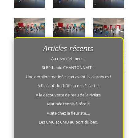
Articles récents
Au revoir et merci !
Si Béthanie CHANTONNAIT…
Une dernière matinée jeux avant les vacances !
A l’assaut du château des Essarts !
A la découverte de l’eau de la rivière
Matinée tennis à l’école
Visite chez la fleuriste….
Les CMC et CMD au port du bec.