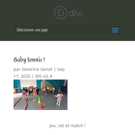
Sélectionner une page
Baby tennis !
par
Séverine Genet
|
Sep
17, 2025
|
MS-GS A
Jeu, set et match !