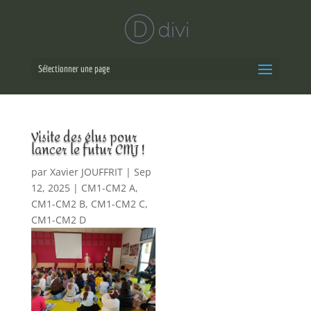
Sélectionner une page
Visite des élus pour
lancer le futur CMJ !
par
Xavier JOUFFRIT
|
Sep
12, 2025
|
CM1-CM2 A
,
CM1-CM2 B
,
CM1-CM2 C
,
CM1-CM2 D